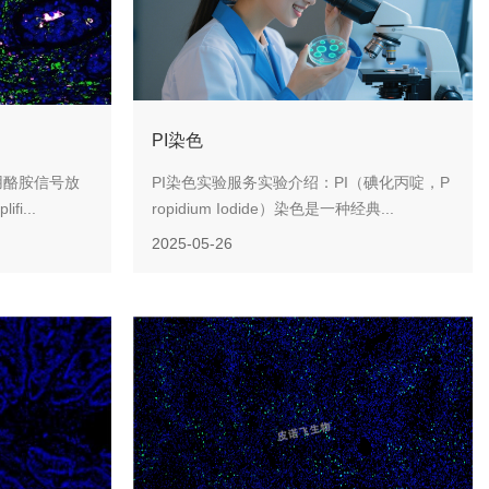
PI染色
用酪胺信号放
PI染色实验服务实验介绍：PI（碘化丙啶，P
fi...
ropidium Iodide）染色是一种经典...
2025-05-26