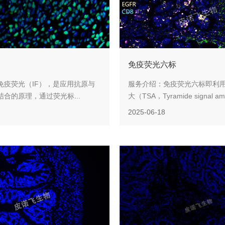
免疫荧光六标
免疫荧光（IF），是应用抗原与
服务介绍：免疫荧光六标即利
合的原理，通过荧光标...
大（TSA，Tyramide signal ampli
2025-06-18