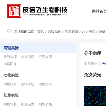
网站首
您现在的位置：
>
>
>
>
首页
实验服务
病理实验
分子病理
免疫
病理实验
分子病理
普通病理
超微病理
分子病理
免疫组化
免
病理图像
免疫荧光
动物实验
动物综合
动物课题
动物造模
细胞实验
细胞培养
细胞活力
细胞功能