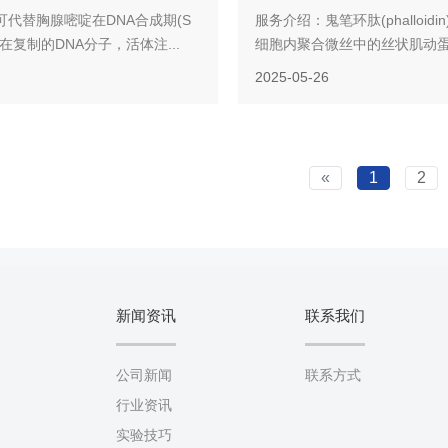
可代替胸腺嘧啶在DNA合成期(S
服务介绍：鬼笔环肽(phalloid
在复制的DNA分子，活体注...
细胞内聚合微丝中的丝状肌动蛋F-
2025-05-26
«
1
2
新闻资讯
联系我们
公司新闻
联系方式
行业资讯
实验技巧