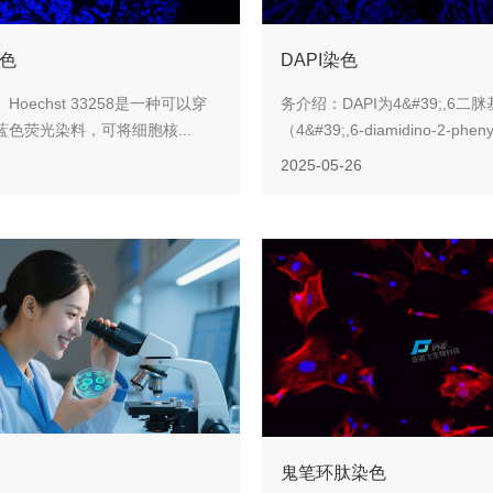
染色
DAPI染色
oechst 33258是一种可以穿
务介绍：DAPI为4&#39;,6二脒
色荧光染料，可将细胞核...
（4&#39;,6-diamidino-2-phenyl
2025-05-26
鬼笔环肽染色