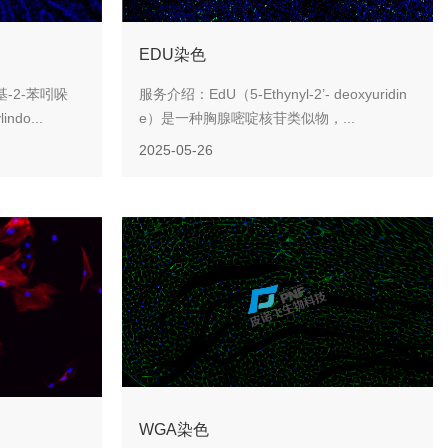
EDU染色
基-2-苯吲哚
服务介绍：EdU（5-Ethynyl-2’- deoxyuridin
indo...
e）是一种胸腺嘧啶核苷类似物，...
2025-05-26
WGA染色