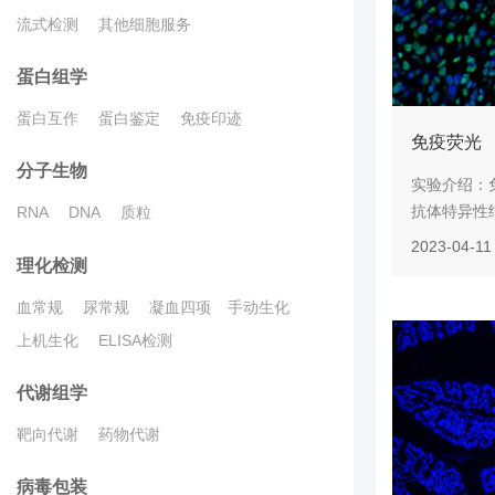
流式检测
其他细胞服务
蛋白组学
蛋白互作
蛋白鉴定
免疫印迹
免疫荧光
分子生物
实验介绍：
抗体特异性结
RNA
DNA
质粒
2023-04-11
理化检测
血常规
尿常规
凝血四项
手动生化
上机生化
ELISA检测
代谢组学
靶向代谢
药物代谢
病毒包装