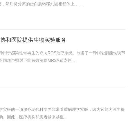
离，然后将分离的蛋白质转移到固相载体上，...
+协和医院提供生物实验服务
种用于感染性骨再生的双向ROS治疗系统。制备了一种阿仑膦酸钠调节
同超声照射下能有效清除MRSA感染并...
学实验的一项服务现代科学界非常看重病理学实验，因为它能为医生提
。因此，医疗机构和患者越来越重...