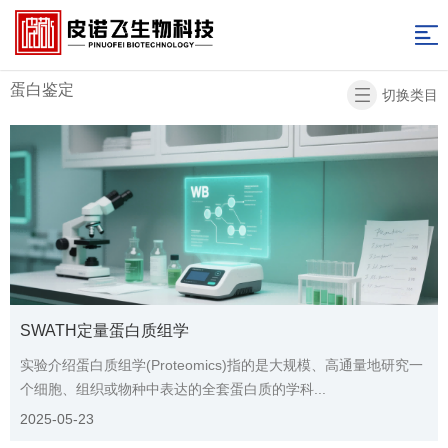
网
蛋白鉴定
站
产
蛋白鉴定
切换类目
品
实
导
中
验
实
航
心
服
验
实
务
图
验
新
库
资
闻
关
料
资
于
联
SWATH定量蛋白质组学
讯
我
系
返
实验介绍蛋白质组学(Proteomics)指的是大规模、高通量地研究一
个细胞、组织或物种中表达的全套蛋白质的学科...
们
我
回
2025-05-23
们
首