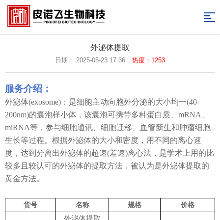
网
站
产
外泌体提取
品
实
日期： 2025-05-23 17:36
热度：1253
导
中
验
实
航
服务介绍：
心
服
验
实
外泌体
(exosome)：是细胞主动向胞外分泌的大小均一(40-
200nm)的囊泡样小体，该囊泡可携带多种蛋白质、mRNA、
务
图
验
新
miRNA等，参与细胞通讯、细胞迁移、血管新生和肿瘤细胞
库
资
闻
关
生长等过程。根据外泌体的大小和密度，用不同的离心速
度，达到分离出外泌体的超速(差速)离心法，是学术上用的比
料
资
于
联
较多且较认可的外泌体的提取方法，被认为是外泌体提取的
讯
我
系
返
黄金方法。
们
我
回
货号
名称
规格
价格
们
首
外泌体提取