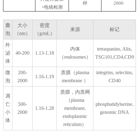
样
2000
+电镜检测
页
囊
大小
密度
来源
标记
泡
（
nm）
（
g/mL）
外
内体
tetraspanins, Alix,
泌
40-200
1.13-1.18
（
endosomes）
TSG101,CD4,CD9
体
微
200-
质膜（
plasma
integrins, selectins,
1.16-1.19
泡
2000
membrane ）
CD40
质膜，内质网
凋
（
plasma
亡
500-
phosphatidylserine,
1.16-1.28
membrane,
小
2000
genomic DNA
endoplasmic
体
reticulum）