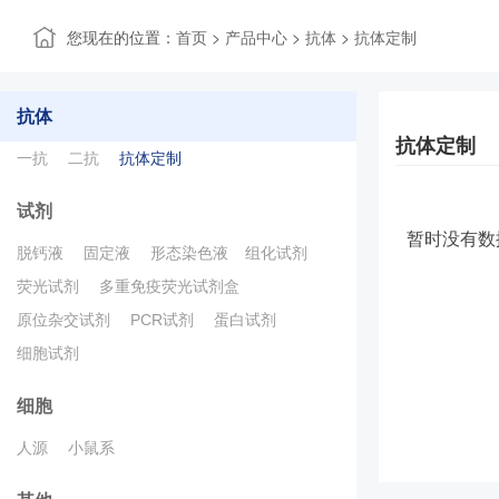
您现在的位置：
>
>
>
首页
产品中心
抗体
抗体定制
抗体
抗体定制
一抗
二抗
抗体定制
试剂
暂时没有数
脱钙液
固定液
形态染色液
组化试剂
荧光试剂
多重免疫荧光试剂盒
原位杂交试剂
PCR试剂
蛋白试剂
细胞试剂
细胞
人源
小鼠系